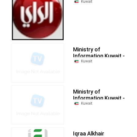
Kuwait
Ministry of
Information Kuwait -
KTV Plus
Kuwait
Ministry of
Information Kuwait -
KTV 1
Kuwait
Iqraa Alkhair