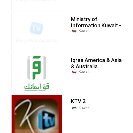
Ministry of
Information Kuwait -
KTV 3
Kuwait
Iqraa America & Asia
& Australia
Kuwait
KTV 2
Kuwait